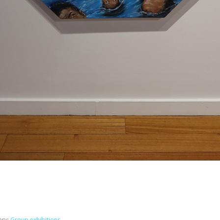
ory:
Group exhibitions