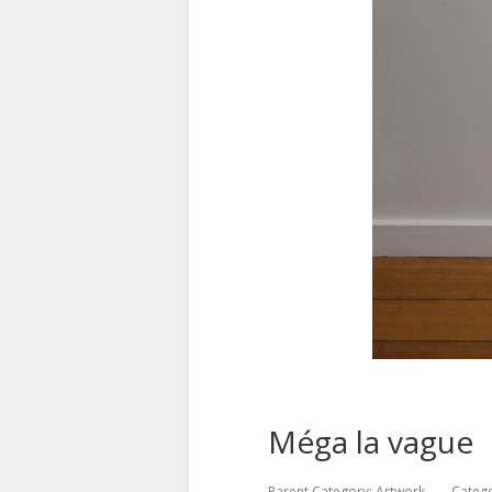
Méga la vague
Parent Category:
Artwork
Categ