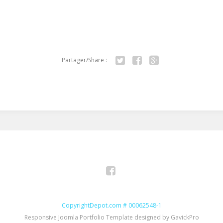
Partager/Share :
Twitter
Facebook
Google+
Facebook
CopyrightDepot.com # 00062548-1
Responsive Joomla Portfolio Template designed by GavickPro