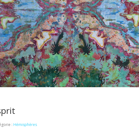
prit
égorie :
Hémisphères